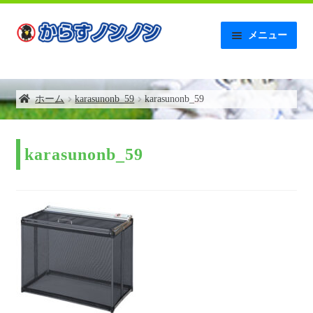
ナ
コ
メニュー
ビ
ン
ゲ
テ
ホーム
ー
ン
シ
ツ
ホーム
karasunonb_59
karasunonb_59
【AMAZON】レビュー記入後の連絡について
ョ
へ
ン
ス
へ
キ
お問い合わせ
ス
ッ
karasunonb_59
キ
プ
お支払い
ッ
プ
お買い物カゴ
からすノンノンの特徴
ゴミネットボックス補助金について
トップページ