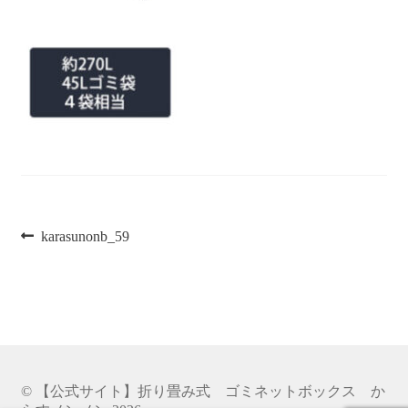
商品一覧
特定商取引法
投
前
karasunonb_59
の
稿
投
稿:
ナ
ビ
ゲ
© 【公式サイト】折り畳み式 ゴミネットボックス か