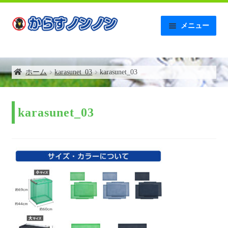
ナ
コ
メニュー
ビ
ン
ゲ
テ
ホーム
ー
ン
シ
ツ
ホーム
karasunet_03
karasunet_03
【AMAZON】レビュー記入後の連絡について
ョ
へ
ン
ス
へ
キ
お問い合わせ
ス
ッ
karasunet_03
キ
プ
お支払い
ッ
プ
お買い物カゴ
からすノンノンの特徴
ゴミネットボックス補助金について
トップページ