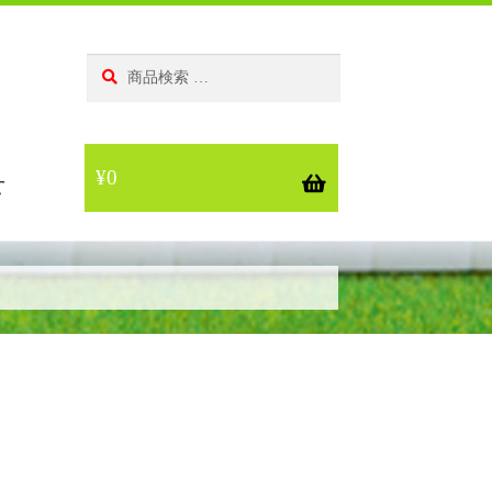
検
検
索
索
対
象:
¥
0
せ