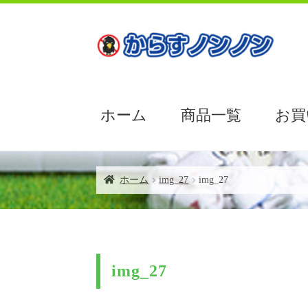
ナ
コ
ビ
ン
ゲ
テ
ー
ン
シ
ツ
ョ
へ
ホーム
商品一覧
お買
ン
ス
へ
キ
ス
ッ
ホーム
【AMAZON】レビュー記入後の連
キ
プ
ホーム
img_27
img_27
ッ
プ
からすノンノンの特徴
ゴミネットボック
img_27