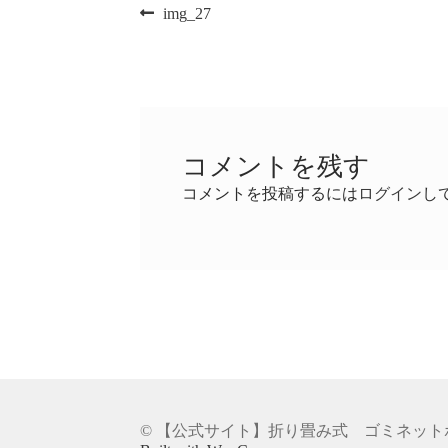
投
前
img_27
の
稿
投
稿:
ナ
ビ
コメントを残す
ゲ
コメントを投稿するには
ログイン
し
ー
シ
ョ
ン
© 【公式サイト】折り畳み式 ゴミネットボ