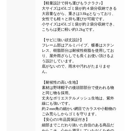
【軽量設計で持ち運びもラクラク♪】
大サイズは45Lゴミ袋が約４袋分収納できる
大容量ながら、重さは3.8kgとなっており、
女性でも軽々と持ち運びが可能です。
小サイズは45Lゴミ袋が約２袋分収納でき、
こちらは更に軽い約3.2kgです。
【サビに強い頑丈設計】
フレーム部はアルミパイプ、蝶番はステン
レス、樹脂部分は耐候性樹脂を使用してお
り、屋外雨ざらしでも長くお使い頂けるよ
う設計しています。
底がないので、雨水や汚れがたまりませ
ん。
【耐候性の高い生地】
素材は野球帽子の後頭部部分で使われる物
と同じ物を採用。
丈夫なポリエステルメッシュ生地は、紫外
線にも強いです。
約２mm角の細かい網目でカラスや小動物の
ごみ荒らしからゴミを守ります。
【安心の1年品質保証付き】
細部までこだわり抜いた自信のある商品だ
からこそ、心から満足していただくための