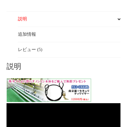
3
秒
折
り
説明
畳
み
追加情報
式
ゴ
ミ
レビュー (5)
ネ
ッ
説明
ト
ボ
ッ
ク
ス
大
90cm
【ネ
イ
ビ
ー