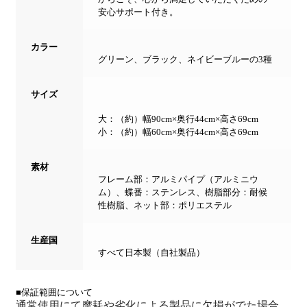
安心サポート付き。
カラー
グリーン、ブラック、ネイビーブルーの3種
サイズ
大：（約）幅90cm×奥行44cm×高さ69cm
小：（約）幅60cm×奥行44cm×高さ69cm
素材
フレーム部：アルミパイプ（アルミニウ
ム）、蝶番：ステンレス、樹脂部分：耐候
性樹脂、ネット部：ポリエステル
生産国
すべて日本製（自社製品）
■保証範囲について
通常使用にて摩耗や劣化による製品に欠損がでた場合、