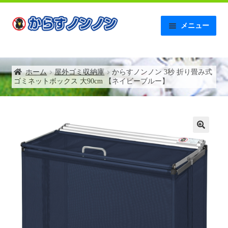
ナ
コ
メニュー
ビ
ン
ゲ
テ
ホーム
ー
ン
シ
ツ
ホーム
屋外ゴミ収納庫
からすノンノン 3秒 折り畳み式
【AMAZON】レビュー記入後の連絡について
ョ
へ
ゴミネットボックス 大90cm 【ネイビーブルー】
ン
ス
へ
キ
お問い合わせ
ス
ッ
キ
プ
お支払い
ッ
プ
お買い物カゴ
からすノンノンの特徴
ゴミネットボックス補助金について
トップページ