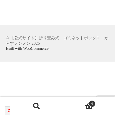
商品一覧
特定商取引法
© 【公式サイト】折り畳み式 ゴミネットボックス か
らすノンノン 2026
Built with WooCommerce
.
0
検
検
索
索