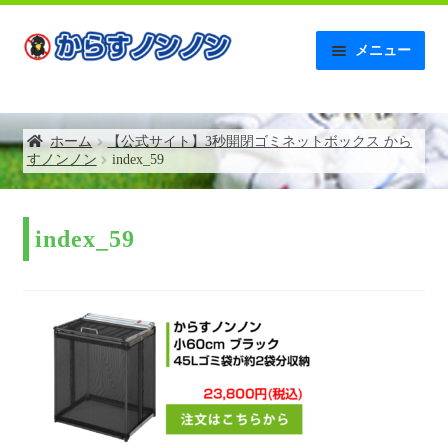
ナ
コ
メニュー
ビ
ン
ゲ
テ
ホーム
ー
ン
シ
ツ
ホーム
【公式サイト】3秒開閉ゴミネットボックス から
【AMAZON】レビュー記入後の連絡について
ョ
へ
すノンノン
index_59
ン
ス
へ
キ
お問い合わせ
ス
ッ
キ
プ
index_59
お支払い
ッ
プ
お買い物カゴ
からすノンノンの特徴
ゴミネットボックス補助金について
トップページ