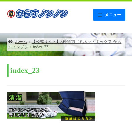
ナ
コ
メニュー
ビ
ン
ゲ
テ
ホーム
ー
ン
シ
ツ
ホーム
【公式サイト】3秒開閉ゴミネットボックス から
【AMAZON】レビュー記入後の連絡について
ョ
へ
すノンノン
index_23
ン
ス
へ
キ
お問い合わせ
ス
ッ
キ
プ
index_23
お支払い
ッ
プ
お買い物カゴ
からすノンノンの特徴
ゴミネットボックス補助金について
トップページ