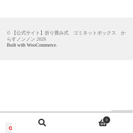
商品一覧
特定商取引法
© 【公式サイト】折り畳み式 ゴミネットボックス か
らすノンノン 2026
Built with WooCommerce
.
0
検
検
索
索