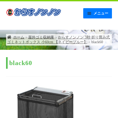
ナ
コ
メニュー
ビ
ン
ゲ
テ
ホーム
ー
ン
シ
ツ
ホーム
屋外ゴミ収納庫
からすノンノン 3秒 折り畳み式
【AMAZON】レビュー記入後の連絡について
ョ
へ
ゴミネットボックス 小60cm 【ネイビーブルー】
black60
ン
ス
へ
キ
お問い合わせ
ス
ッ
キ
プ
black60
お支払い
ッ
プ
お買い物カゴ
からすノンノンの特徴
ゴミネットボックス補助金について
トップページ