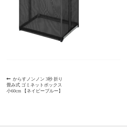
商品一覧
特定商取引法
投
前
からすノンノン 3秒 折り
の
畳み式 ゴミネットボックス
稿
投
小60cm 【ネイビーブルー】
稿:
ナ
ビ
ゲ